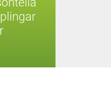
sontella
plingar
r