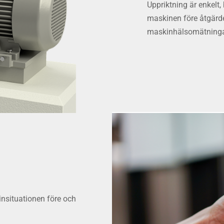
Uppriktning är enkelt,
maskinen före åtgärden
maskinhälsomätningar
insituationen före och