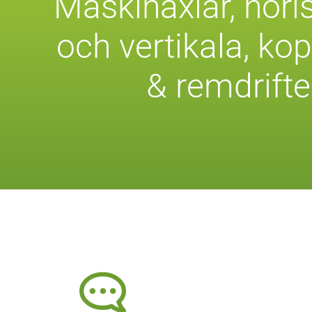
Maskinaxlar, hori
och vertikala, k
op
& r
emdrifte